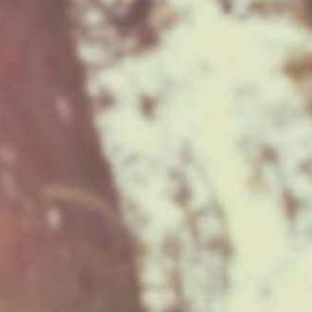
Gimnáziumi gyilkosságok - Második
fejezet
Főoldal
Történetek
Krimi történetek
Gimnáziumi gyilkosságok - Második fejezet
Beküldte:
leticia_63
, 2004-10-21 00:00:00
|
Krimi
- Szóval itt, ebben a zuhanyzóban feküdt Móni? –nézett a
társaira Viki. A három lány, a kosárlabda pálya zuhanyzójában
volt.
- Igen – mondta Panni, és sápadtan nézett a zuhanyzó tálca
bordáira. Viki közelebb gurult a székkel. Maga sem tudta, hogy
mit akar, de elhúzta a műanyag függönyt, és mögé nézett.
- Mit csinálsz? – kérdezte Ildi.