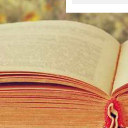
Ildi a zsebébe nyúlt, és elővett egy apró bicskát.
- Ez jó lesz? – nyújtotta oda Vikinek, aki egy kicsit lekapart a
kékes porból.
- A rendőrök látták vajon ezt? – kérdezte Panni.
- Igen, nézd meg, itt ők kaparták meg – és tényleg, ott volt a
nyoma egy másik késnek.
- Mi lehet ez? – szaglászta a bicska hegyén Viki az anyagot. Ildi is
közelhajolt, megszagolta, aztán egy picit a szájába vett.
- Hülye vagy? Lehet méreg is! – ripakodott rá Panni.
- Nem méreg, csak extazi – mondta Ildi.
- Ezt te honnan tudod – kiabált Panni.
- Mert, múltkor a Józsi buliján bevettem egyet.
- Megegyeztünk, hogy soha! – kiabált Panni, és öklét barátnője