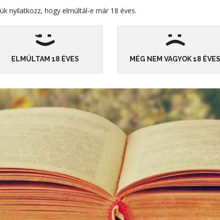
ük nyilatkozz, hogy elmúltál-e már 18 éves.
;
:
(
)
ELMÚLTAM 18 ÉVES
MÉG NEM VAGYOK 18 ÉVE