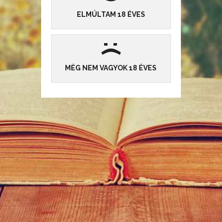
ELMÚLTAM 18 ÉVES
Egy vérző szív mely már...
Beküldte: Anonymous , 2002-02-21 00:00:00
|
Versek
:
1
3
2680
(
Egy vérző szív mely már alig dobog,
MÉG NEM VAGYOK 18 ÉVES
Egy...
ELOLVASOM »
Hiszel a mában...
Beküldte: Anonymous , 2002-05-14 00:00:00
|
Versek
5
1
2528
Hiszel a mában, hiszel a fényben,
hittél bennem, akkor is mikor féltem.
Az oldal cookie-kat használ, hogy az Önnek nyújtott szolgáltatásaink még hatékonyabbak
Hittél egy hangnak, és azt mondtad, elhagylak.
legyenek.
Részletek
ELOLVASOM »
Elfogadom