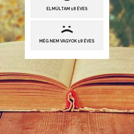
8
4
1650
ELMÚLTAM 18 ÉVES
Jánosnak az orgazdának egy rendkívül esemény megváltoztatja
addigi bűnös életét.
:
(
ELOLVASOM »
MÉG NEM VAGYOK 18 ÉVES
Zsarolás
Beküldte:
Szakállas
, 2025-09-29 15:00:00
|
Novella
5
11
2872
Isabelle az egykori sztriptíztáncosnő zsaroló levelet kap.A
zsaroló azt követeli egy éjszakát töltsön vele a lány.
ELOLVASOM »
Kutyahűség
Az oldal cookie-kat használ, hogy az Önnek nyújtott szolgáltatásaink még hatékonyabbak
legyenek.
Részletek
Beküldte:
Szakállas
, 2025-09-28 15:00:00
|
Novella
Elfogadom
20
6
2739