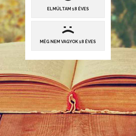
Bűnök és vágyak
ELMÚLTAM 18 ÉVES
Beküldte:
Szakállas
, 2025-09-14 15:00:00
|
Novella
23
6
3604
:
Andrés atya meghallgatja a hívek szexuális bűneit,egészen addig
(
amíg saját vágyaival lesz kénytelen szembesülni.
MÉG NEM VAGYOK 18 ÉVES
ELOLVASOM »
Csak egyetlen napra
Beküldte:
Szakállas
, 2025-06-30 15:00:00
|
Novella
8
4
2311
Misztikus novella
ELOLVASOM »
Az oldal cookie-kat használ, hogy az Önnek nyújtott szolgáltatásaink még hatékonyabbak
legyenek.
Részletek
Az Ördög ügyvédje
Elfogadom
Beküldte:
Szakállas
, 2025-06-29 15:00:00
|
Novella