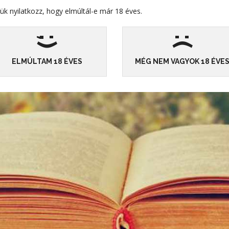
ük nyilatkozz, hogy elmúltál-e már 18 éves.
;
:
(
)
ELMÚLTAM 18 ÉVES
MÉG NEM VAGYOK 18 ÉVE
 ring